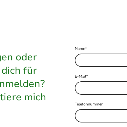
Name
*
gen oder
dich für
E-Mail
*
anmelden?
tiere mich
Telefonnummer