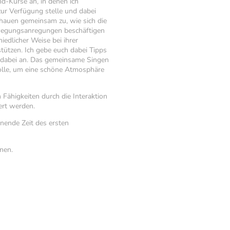
nd-Kurse an, in denen ich
zur Verfügung stelle und dabei
chauen gemeinsam zu, wie sich die
wegungsanregungen beschäftigen
iedlicher Weise bei ihrer
tützen. Ich gebe euch dabei Tipps
 dabei an. Das gemeinsame Singen
Rolle, um eine schöne Atmosphäre
Fähigkeiten durch die Interaktion
ert werden.
nende Zeit des ersten
nen.